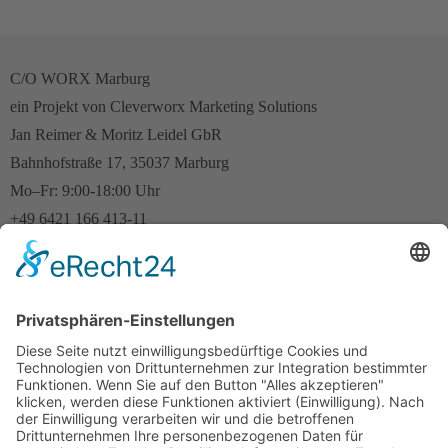
C/O WORX Marburg
ein Projekt von Cleverworx Marketing Solutions
Jan Reimer & Moritz Leidel GbR
Bahnhofstraße 17, 35037 Marburg
Mo–Fr: 9:00-18:00 Uhr
+49 6421 166 413-11
Diese E-Mail-Adresse ist vor Spambots geschützt! Zur Anzeige
muss JavaScript eingeschaltet sein.
Like uns auf Facebook
Bewerte uns bei Google
Rezensionen bei Google lesen
Konzeption:
Cleverworx Marketing Solutions
Impressum
Datenschutzerklärung